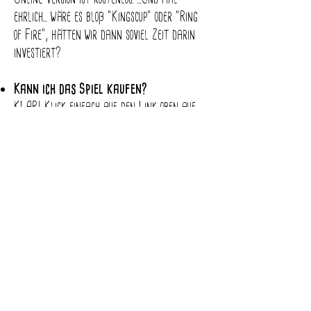
ehrlich... wäre es bloß "Kingscup" oder "Ring
of Fire", hätten wir dann soviel Zeit darin
investiert?
Kann ich das Spiel kaufen?
KLAR! Klick einfach auf den Link oben auf
der Seite und hol´s dir!!
werdet ihr eine FSK-18 Version
rausbringen?
Jap, haben wir vor.
Wenn du noch mehr Fragen hast, schreib uns
einfach eine E-Mail
an
contact@drinkdrankdrunkthegame.com