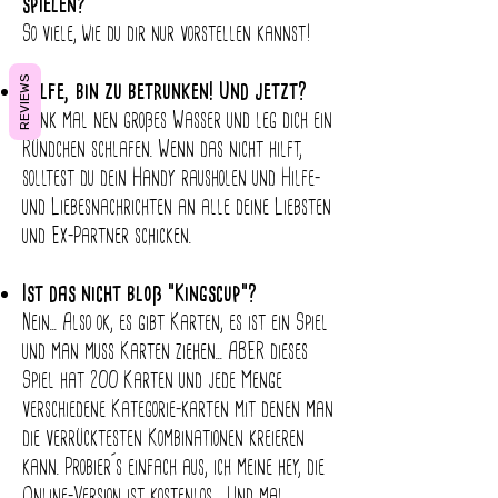
spielen?
So viele, wie du dir nur vorstellen kannst!
REVIEWS
Hilfe, bin zu betrunken! Und jetzt?
Trink mal nen großes Wasser und leg dich ein
Ründchen schlafen. Wenn das nicht hilft,
solltest du dein Handy rausholen und Hilfe-
und Liebesnachrichten an alle deine Liebsten
und Ex-Partner schicken.
Ist das nicht bloß "Kingscup"?
Nein...
Also ok, es gibt Karten, es ist ein Spiel
und man muss Karten ziehen...
ABER dieses
Spiel hat 200 Karten und jede Menge
verschiedene Kategorie-karten mit denen man
die verrücktesten Kombinationen kreieren
kann. Probier´s einfach aus, ich meine hey, die
Online-Version ist kostenlos. ...Und mal